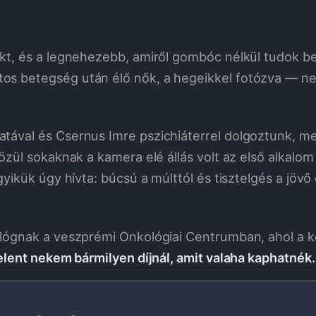
kt, és a legnehezebb, amiről gombóc nélkül tudok be
os betegség után élő nők, a hegeikkel fotózva — n
tával és Csernus Imre pszichiáterrel dolgoztunk, m
özül sokaknak a kamera elé állás volt az első alkalo
yikük úgy hívta: búcsú a múlttól és tisztelgés a jövő e
.
 lógnak a veszprémi Onkológiai Centrumban, ahol a k
elent nekem bármilyen díjnál, amit valaha kaphatnék.