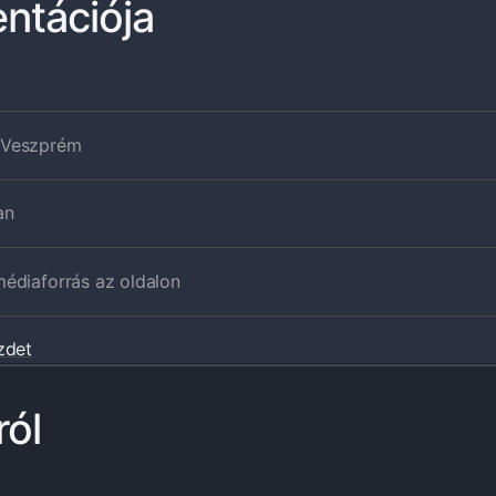
entációja
· Veszprém
an
édiaforrás az oldalon
zdet
ról