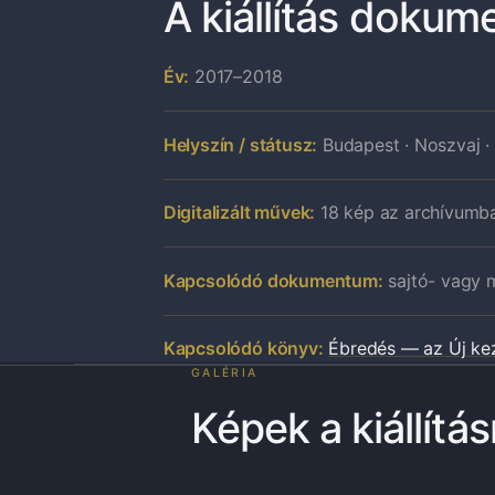
A kiállítás dokum
Év:
2017–2018
Helyszín / státusz:
Budapest · Noszvaj 
Digitalizált művek:
18 kép az archívumb
Kapcsolódó dokumentum:
sajtó- vagy m
Kapcsolódó könyv:
Ébredés — az Új ke
GALÉRIA
Képek a kiállítás