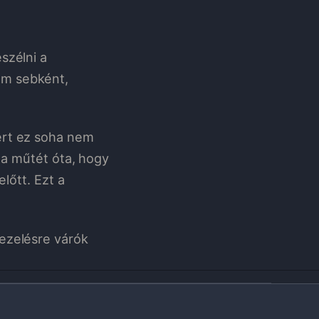
szélni a
em sebként,
ert ez soha nem
m a műtét óta, hogy
lőtt. Ezt a
ezelésre várók