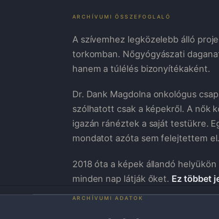
ARCHÍVUMI ÖSSZEFOGLALÓ
A szívemhez legközelebb álló proje
torkomban. Nőgyógyászati daganat
hanem a túlélés bizonyítékaként.
Dr. Dank Magdolna onkológus csapa
szólhatott csak a képekről. A nők k
igazán ránéztek a saját testükre. Eg
mondatot azóta sem felejtettem el
2018 óta a képek állandó helyükön
minden nap látják őket.
Ez többet j
ARCHÍVUMI ADATOK