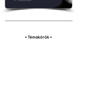
• Témakörök •
# A Nő világa könyv történetei
# Portfólió fotózás beszámolók
# Szakmai blogok / cikkek
# NoFilter | emberi történetek
# Művészi Aktfotózás beszámolók
# Portré / Headshot fotózás beszámolók
# Divatfotózás Stylist segítségével