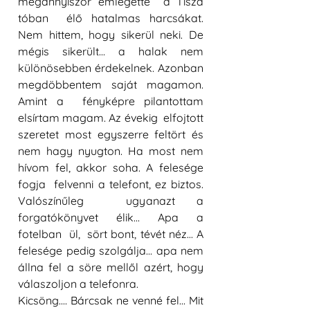
megannyiszor emlegette  a Tisza 
tóban  élő hatalmas harcsákat. 
Nem hittem, hogy sikerül neki. De 
mégis sikerült... a halak nem 
különösebben érdekelnek. Azonban 
megdöbbentem saját magamon.
Amint a  fényképre pilantottam 
elsírtam magam. Az évekig  elfojtott 
szeretet most egyszerre feltört és 
nem hagy nyugton. Ha most nem 
hívom fel, akkor soha. A felesége 
fogja  felvenni a telefont, ez biztos. 
Valószínűleg  ugyanazt a 
forgatókönyvet élik... Apa a 
fotelban  ül,  sört bont, tévét néz... A 
felesége pedig szolgálja... apa nem 
állna fel a söre mellől azért, hogy 
válaszoljon a telefonra. 
Kicsöng.... Bárcsak ne venné fel... Mit 