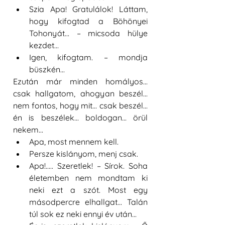
Szia Apa! Gratulálok! Láttam, 
hogy kifogtad a Böhönyei 
Tohonyát... – micsoda hülye 
kezdet...  
Igen, kifogtam. – mondja 
büszkén... 
Ezután már minden homályos... 
csak hallgatom, ahogyan beszél... 
nem fontos, hogy mit... csak beszél... 
én is beszélek... boldogan... örül 
nekem... 
Apa, most mennem kell.  
Persze kislányom, menj csak.  
Apa!..... Szeretlek! – Sírok. Soha 
életemben nem mondtam ki 
neki ezt a szót. Most egy 
másodpercre elhallgat... Talán 
túl sok ez neki ennyi év után...  