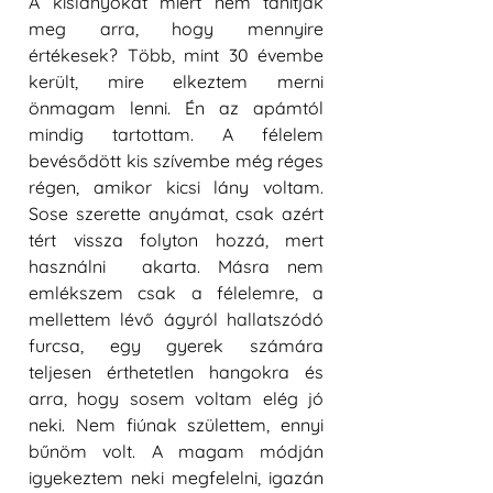
A kislányokat miért nem tanítják 
meg arra, hogy mennyire 
értékesek? Több, mint 30 évembe 
került, mire elkeztem merni 
önmagam lenni. Én az apámtól 
mindig tartottam. A félelem 
bevésődött kis szívembe még réges 
régen, amikor kicsi lány voltam. 
Sose szerette anyámat, csak azért 
tért vissza folyton hozzá, mert 
használni  akarta. Másra nem 
emlékszem csak a félelemre, a 
mellettem lévő ágyról hallatszódó 
furcsa, egy gyerek számára 
teljesen érthetetlen hangokra és 
arra, hogy sosem voltam elég jó 
neki. Nem fiúnak születtem, ennyi 
bűnöm volt. A magam módján 
igyekeztem neki megfelelni, igazán 