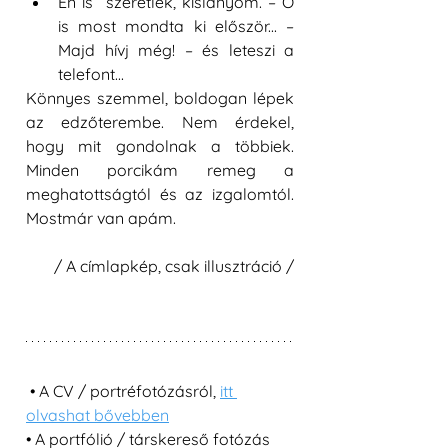
Én is  szeretlek, kislányom. – Ő 
is most mondta ki először... – 
Majd hívj még! – és leteszi a 
telefont... 
Könnyes szemmel, boldogan lépek 
az edzőterembe. Nem érdekel, 
hogy mit gondolnak a többiek. 
Minden porcikám remeg a 
meghatottságtól és az izgalomtól. 
Mostmár van apám.
/ A címlapkép, csak illusztráció /
 • A CV / portréfotózásról, 
itt 
olvashat bővebben
• A portfólió / társkereső fotózás 