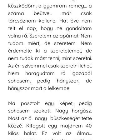
küszködöm, a gyomrom remeg... a 
száma beütve... már csak 
tárcsáznom kellene. Hat éve nem 
telt el nap, hogy ne gondoltam 
volna rá. Szeretem az apámat. Nem 
tudom miért, de szeretem. Nem 
érdemelte ki a szeretetemet, de 
nem tudok mást tenni, mint szeretni. 
Az én szívemmel csak szeretni lehet. 
Nem haragudtam rá igazából 
sohasem, pedig hányszor, de 
hányszor mart a lelkembe. 
Ma posztolt egy képet, pedig 
sohasem szokott. Nagy horgász. 
Most az ő  nagy  büszkeségét tette 
közzé. Kifogott egy majdnem 40 
kilós halat. Ez volt az álma... 