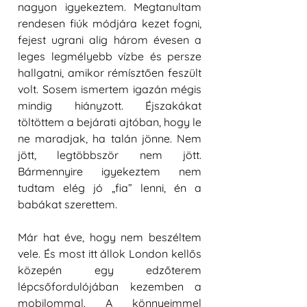
nagyon igyekeztem. Megtanultam 
rendesen fiúk módjára kezet fogni, 
fejest ugrani alig három évesen a 
leges legmélyebb vízbe és persze 
hallgatni, amikor rémísztően feszült 
volt. Sosem ismertem igazán mégis 
mindig hiányzott. Éjszakákat 
töltöttem a bejárati ajtóban, hogy le 
ne maradjak, ha talán jönne. Nem 
jött, legtöbbször nem jött. 
Bármennyire igyekeztem nem 
tudtam elég jó „fia” lenni, én a 
babákat szerettem.
Már hat éve, hogy nem beszéltem 
vele. És most itt állok London kellős 
közepén egy edzőterem 
lépcsőfordulójában kezemben a 
mobilommal. A könnyeimmel 