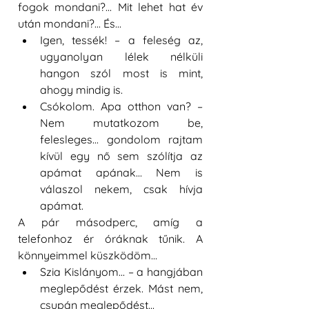
fogok mondani?... Mit lehet hat év 
után mondani?... És...  
Igen, tessék! – a feleség az, 
ugyanolyan lélek nélküli 
hangon szól most is mint, 
ahogy mindig is.  
Csókolom. Apa otthon van? – 
Nem mutatkozom be, 
felesleges... gondolom rajtam 
kívül egy nő sem szólítja az 
apámat apának... Nem is 
válaszol nekem, csak hívja 
apámat.  
A pár másodperc, amíg a 
telefonhoz ér óráknak tűnik. A 
könnyeimmel küszködöm...  
Szia Kislányom... – a hangjában 
meglepődést érzek. Mást nem, 
csupán meglepődést...  