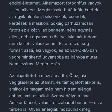
eddigi életemet. Alkalmazott fotográfus vagyok
— és művész. Megbízások, határidők, briefek
az egyik oldalon; belső víziók, csendek,
kérdések a másikon. Sokáig párhuzamosan
futott ez a két világ bennem, néha egymás
ellen, néha egymást erősítve. Ma már tudom:
nem kellett választanom. Ez a feszültség
formált azzá, aki vagyok, és az EUFÓRIÁ-ban
végre mindkettő ugyanabba az irányba mutat.
Nem lezárás. Megérkezés.
Az alapötletet a múzsám adta. Ő az, aki
végigkísérte az utamat, és támogatott akkor is,
amikor én magam még nem hittem eléggé
abban, amit csinálok. Szenvedélye a tánc.
Amikor táncol, valami felszabadul benne — és a
térben is. Olyan energiák mozdulnak meg,