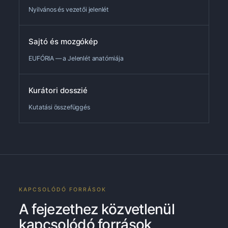
Nyilvános és vezetői jelenlét
Sajtó és mozgókép
EUFÓRIA — a Jelenlét anatómiája
Kurátori dosszié
Kutatási összefüggés
KAPCSOLÓDÓ FORRÁSOK
A fejezethez közvetlenül
kapcsolódó források