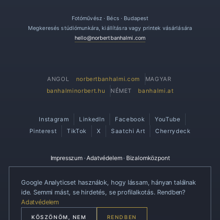
Fotóművész · Bécs · Budapest
Megkeresés stúdiómunkára, kiállításra vagy printek vásárlására
hello@norbertbanhalmi.com
norbertbanhalmi.com
ANGOL
MAGYAR
banhalminorbert.hu
banhalmi.at
NÉMET
Instagram
LinkedIn
Facebook
YouTube
Pinterest
TikTok
X
Saatchi Art
Cherrydeck
Impresszum
·
Adatvédelem
·
Bizalomközpont
Google Analyticset használok, hogy lássam, hányan találnak
SÜTIBEÁLLÍTÁSOK
ide. Semmi mást, se hirdetés, se profilalkotás. Rendben?
Adatvédelem
KÖSZÖNÖM, NEM
RENDBEN