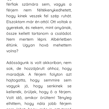
férfiak számára sem, vagyis a 
férjem nem féltékenykedhetett, 
hogy kinek veszek fel szép ruhát. 
Elszoktam már én attól. Ott voltak a 
gyerekek, és nekem, mint anyának, 
össze kellett tartanom a családot. 
Nem mertem lépni. Albérletben 
éltünk. Ugyan hová mehettem 
volna? 
Adósságunk is volt akkoriban, nem 
sok, de hozzájárult ahhoz, hogy 
maradjak. A férjem folyton azt 
hajtogatta, hogy semmire sem 
vagyok jó, hogy senkinek se 
kellenék, örüljek, hogy ő a férjem. 
Volt idő, amikor örültem! Tényleg 
elhittem, hogy nála jobb férjem 