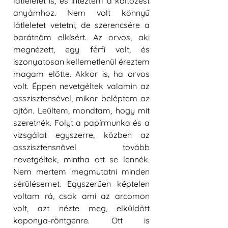
látleletet is, és intéztem a költözést 
anyámhoz. Nem volt könnyű 
látleletet vetetni, de szerencsére a 
barátnőm elkísért. Az orvos, aki 
megnézett, egy férfi volt, és 
iszonyatosan kellemetlenül éreztem 
magam előtte. Akkor is, ha orvos 
volt. Éppen nevetgéltek valamin az 
asszisztensével, mikor beléptem az 
ajtón. Leültem, mondtam, hogy mit 
szeretnék.
Folyt a papírmunka és a 
vizsgálat egyszerre, közben az 
asszisztensnővel tovább 
nevetgéltek, mintha ott se lennék. 
Nem mertem megmutatni minden 
sérülésemet. Egyszerűen képtelen 
voltam rá, csak ami az arcomon 
volt, azt nézte meg, elküldött 
koponya-röntgenre. Ott is 