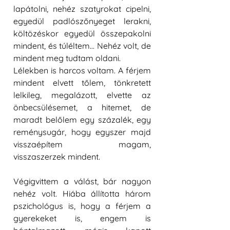
lapátolni, nehéz szatyrokat cipelni, 
egyedül padlószőnyeget lerakni, 
költözéskor egyedül összepakolni 
mindent, és túléltem… Nehéz volt, de 
mindent meg tudtam oldani. 
Lélekben is harcos voltam. A férjem 
mindent elvett tőlem, tönkretett 
lelkileg, megalázott, elvette az 
önbecsülésemet, a hitemet, de 
maradt belőlem egy százalék, egy 
reménysugár, hogy egyszer majd 
visszaépítem magam, 
visszaszerzek mindent. 
Végigvittem a válást, bár nagyon 
nehéz volt. Hiába állította három 
pszichológus is, hogy a férjem a 
gyerekeket is, engem is 