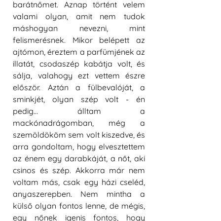
barátnőmet. Aznap történt velem 
valami olyan, amit nem tudok 
máshogyan nevezni, mint 
felismerésnek. Mikor belépett az 
ajtómon, éreztem a parfümjének az 
illatát, csodaszép kabátja volt, és 
sálja, valahogy ezt vettem észre 
először. Aztán a fülbevalóját, a 
sminkjét, olyan szép volt - én 
pedig… álltam a 
mackónadrágomban, még a 
szemöldököm sem volt kiszedve, és 
arra gondoltam, hogy elvesztettem 
az énem egy darabkáját, a nőt, aki 
csinos és szép. Akkorra már nem 
voltam más, csak egy házi cseléd, 
anyaszerepben. Nem mintha a 
külső olyan fontos lenne, de mégis, 
egy nőnek igenis fontos, hogy 