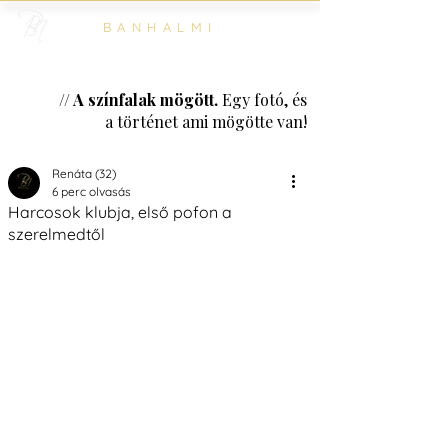
BANHALMI
// A színfalak mögött.
Egy fotó, és
a történet ami mögötte van!
Renáta (32)
6 perc olvasás
Harcosok klubja, első pofon a
szerelmedtől