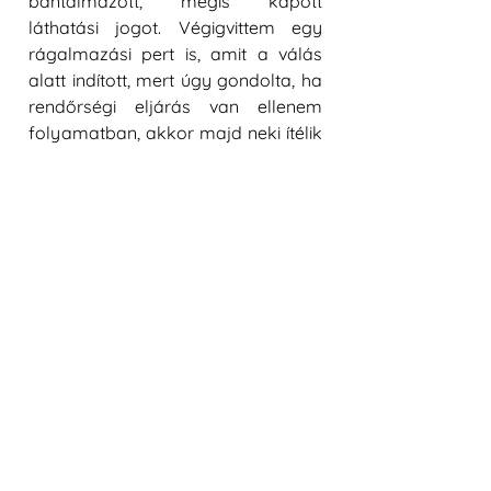
bántalmazott, mégis kapott 
láthatási jogot. Végigvittem egy 
rágalmazási pert is, amit a válás 
alatt indított, mert úgy gondolta, ha 
rendőrségi eljárás van ellenem 
folyamatban, akkor majd neki ítélik 
a gyerekeket. Szerencsére nem így 
történt, kapott egy próbára 
bocsátást, ami azt jelenti, hogy ha 
bizonyos időn belül újra 
próbálkozik valamivel, akkor azért 
is, és a rágalmazásért is jobban 
megbüntetik.
Harcossá váltam. Olyan igazivá, aki 
minden erejével küzd, hogy védje a 
gyerekeit, és nem adja fel. Hittem 
magamban, hogy végig tudom 
csinálni. 