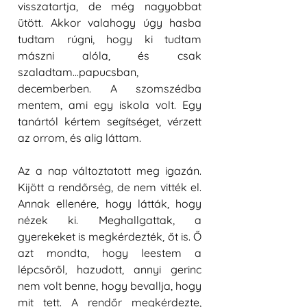
visszatartja, de még nagyobbat 
ütött. Akkor valahogy úgy hasba 
tudtam rúgni, hogy ki tudtam 
mászni alóla, és csak 
szaladtam...papucsban, 
decemberben. A szomszédba 
mentem, ami egy iskola volt. Egy 
tanártól kértem segítséget, vérzett 
az orrom, és alig láttam. 
Az a nap változtatott meg igazán. 
Kijött a rendőrség, de nem vitték el. 
Annak ellenére, hogy látták, hogy 
nézek ki. Meghallgattak, a 
gyerekeket is megkérdezték, őt is. Ő 
azt mondta, hogy leestem a 
lépcsőről, hazudott, annyi gerinc 
nem volt benne, hogy bevallja, hogy 
mit tett. A rendőr megkérdezte, 