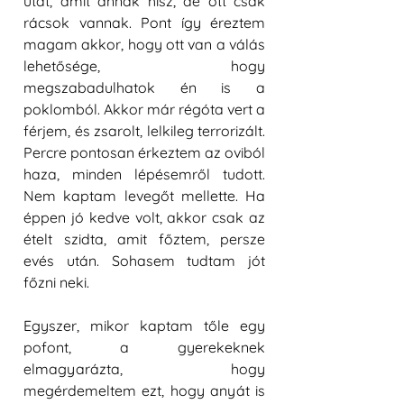
utat, amit annak hisz, de ott csak 
rácsok vannak. Pont így éreztem 
magam akkor, hogy ott van a válás 
lehetősége, hogy 
megszabadulhatok én is a 
poklomból. Akkor már régóta vert a 
férjem, és zsarolt, lelkileg terrorizált. 
Percre pontosan érkeztem az oviból 
haza, minden lépésemről tudott. 
Nem kaptam levegőt mellette. Ha 
éppen jó kedve volt, akkor csak az 
ételt szidta, amit főztem, persze 
evés után. Sohasem tudtam jót 
főzni neki. 
Egyszer, mikor kaptam tőle egy 
pofont, a gyerekeknek 
elmagyarázta, hogy 
megérdemeltem ezt, hogy anyát is 