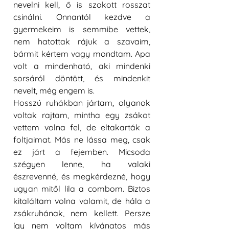
nevelni kell, ő is szokott rosszat 
csinálni. Onnantól kezdve a 
gyermekeim is semmibe vettek, 
nem hatottak rájuk a szavaim, 
bármit kértem vagy mondtam.
Apa 
volt a mindenható, aki mindenki 
sorsáról döntött, és mindenkit 
nevelt, még engem is. 
Hosszú ruhákban jártam, olyanok 
voltak rajtam, mintha egy zsákot 
vettem volna fel, de eltakarták a 
foltjaimat. Más ne lássa meg, csak 
ez járt a fejemben. Micsoda 
szégyen lenne, ha valaki 
észrevenné, és megkérdezné, hogy 
ugyan mitől lila a combom. Biztos 
kitaláltam volna valamit, de hála a 
zsákruhának, nem kellett. Persze 
így nem voltam kívánatos más 