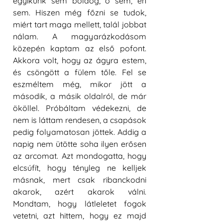
egyikünk sem boldog, ő sem, én 
sem. Hiszen még főzni se tudok, 
miért tart maga mellett, talál jobbat 
nálam. A magyarázkodásom 
közepén kaptam az első pofont. 
Akkora volt, hogy az ágyra estem, 
és csöngött a fülem tőle. Fel se 
eszméltem még, mikor jött a 
második, a másik oldalról, de már 
ököllel. Próbáltam védekezni, de 
nem is láttam rendesen, a csapások 
pedig folyamatosan jöttek.
Addig a 
napig nem ütötte soha ilyen erősen 
az arcomat. Azt mondogatta, hogy 
elcsúfít, hogy tényleg ne kelljek 
másnak, mert csak ribanckodni 
akarok, azért akarok válni. 
Mondtam, hogy látleletet fogok 
vetetni, azt hittem, hogy ez majd 