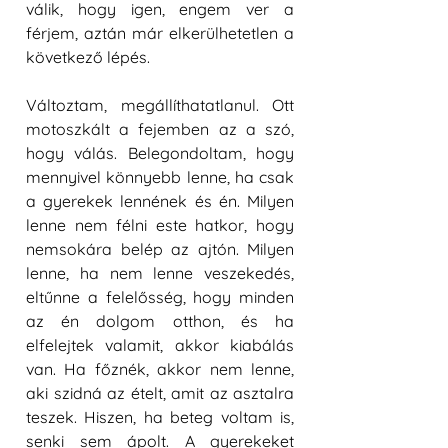
válik, hogy igen, engem ver a 
férjem, aztán már elkerülhetetlen a 
következő lépés.
Változtam, megállíthatatlanul. Ott 
motoszkált a fejemben az a szó, 
hogy válás. Belegondoltam, hogy 
mennyivel könnyebb lenne, ha csak 
a gyerekek lennének és én. Milyen 
lenne nem félni este hatkor, hogy 
nemsokára belép az ajtón. Milyen 
lenne, ha nem lenne veszekedés, 
eltűnne a felelősség, hogy minden 
az én dolgom otthon, és ha 
elfelejtek valamit, akkor kiabálás 
van. Ha főznék, akkor nem lenne, 
aki szidná az ételt, amit az asztalra 
teszek. Hiszen, ha beteg voltam is, 
senki sem ápolt. A gyerekeket 