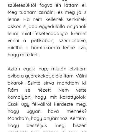
születésüktől fogva én láttam el. 
Meg tudnám csinálni, és még jó is 
lenne! Ha nem kellenék senkinek, 
akkor is jobb egyedülálló anyának 
lenni, mint feketenadálytő krémet 
venni a patikában, szemlesütve, 
mintha a homlokomra lenne írva, 
hogy mire kell.
Aztán egyik nap, miután elvittem 
oviba a gyerekeket, elé álltam. Válni 
akarok. Szinte sírva mondtam ki. 
Rám se nézett. Nem vette 
komolyan, hogy mit karattyolok. 
Csak úgy félvállról kérdezte meg, 
hogy ugyan hová mennék? 
Mondtam, hogy anyámhoz. Kértem, 
hogy beszéljük meg, hiszen 