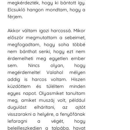
megkérdezték, hogy ki bántott így. 
Elcsukló hangon mondtam, hogy a 
férjem. 
Akkor váltam igazi harcossá. Mikor 
először megmutattam a sebeimet, 
megfogadtam, hogy soha többé 
nem bánthat senki, hogy ezt nem 
érdemelheti meg egyetlen ember 
sem. Nincs olyan, hogy 
megérdemelte! Valahol mélyen 
addig is harcos voltam. Hiszen 
küzdöttem és túléltem minden 
egyes napot. Olyasmiket tanultam 
meg, amiket muszáj volt, például 
dugulást elhárítani, az ajtót 
visszarakni a helyére, a fenyőfának 
lefaragni a végét, hogy 
beleilleszkedjen a talpába, havat 