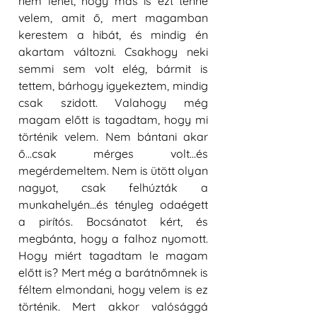
nem lehet, hogy más is ezt tenné 
velem, amit ő, mert magamban 
kerestem a hibát, és mindig én 
akartam változni. Csakhogy neki 
semmi sem volt elég, bármit is 
tettem, bárhogy igyekeztem, mindig 
csak szidott. Valahogy még 
magam előtt is tagadtam, hogy mi 
történik velem. Nem bántani akar 
ő...csak mérges volt...és 
megérdemeltem. Nem is ütött olyan 
nagyot, csak felhúzták a 
munkahelyén...és tényleg odaégett 
a pirítós. Bocsánatot kért, és 
megbánta, hogy a falhoz nyomott. 
Hogy miért tagadtam le magam 
előtt is? Mert még a barátnőmnek is 
féltem elmondani, hogy velem is ez 
történik. Mert akkor valósággá 