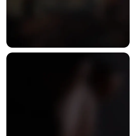
Hátulnézeti portré egy tetovált nőről, aki egy távoli város fölött ül; a f