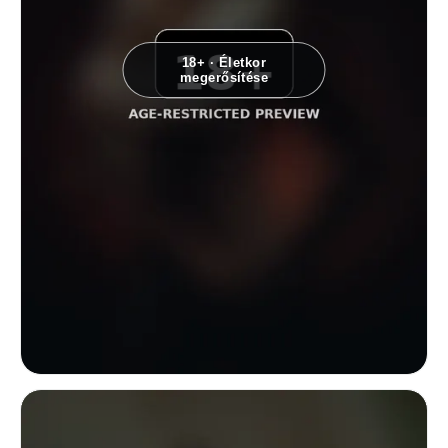
18+ · Életkor
megerősítése
Stúdióportré egy tetovált, szőke nőről testhezálló világos felsőben és s