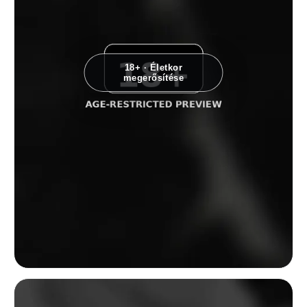
18+ · Életkor
megerősítése
Monokróm kettős expozíciós testtanulmány, amely egy ívelt alakot városi