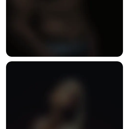
Low-key férfitest-portré határozottan kirajzolódó törzzsel és lefelé irán