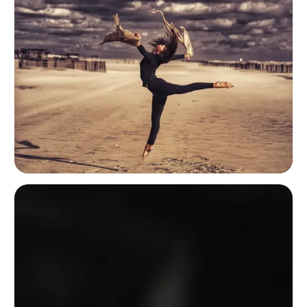
Táncfotó üres tengerparton drámai felhők alatt; a kinyújtott végtagok é