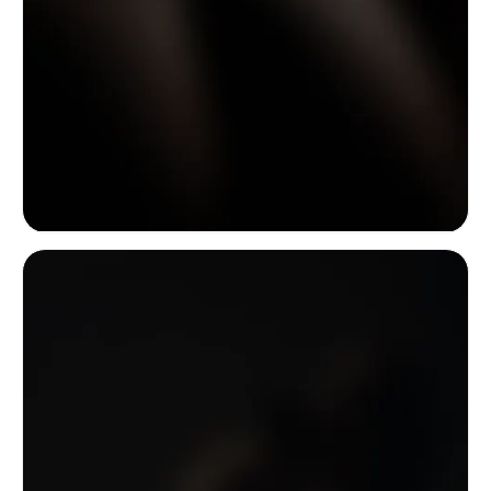
Absztrakt közeli testrészlet sötét, csillogó fényben; az ívelt forma, a n