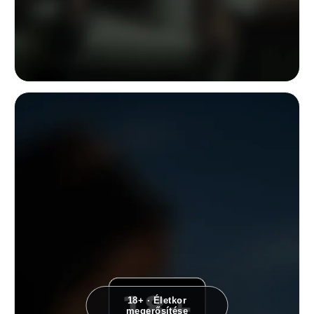
Narratív divatportré egy fehér inget és sötét harisnyát viselő ülő nőről,
18+ · Életkor
megerősítése