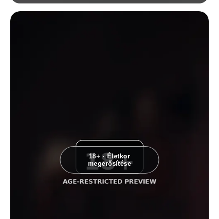
High-key fekete-fehér testtanulmány egy magassarkút viselő, fekvő nőről
18+ · Életkor
megerősítése