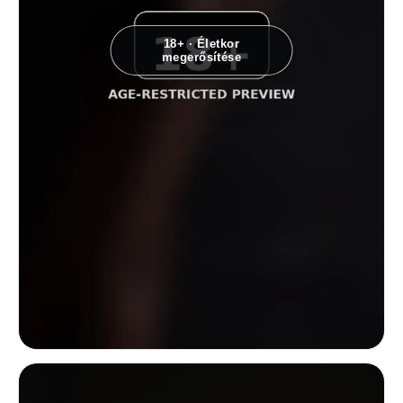
18+ · Életkor
megerősítése
Minimalista közeli női törzstanulmány oldalról érkező fényben, fekete há