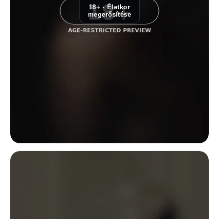
18+ · Életkor
megerősítése
Közeli low-key portré egy fedetlen vállú nőről, egyik kezével a nyakán; 