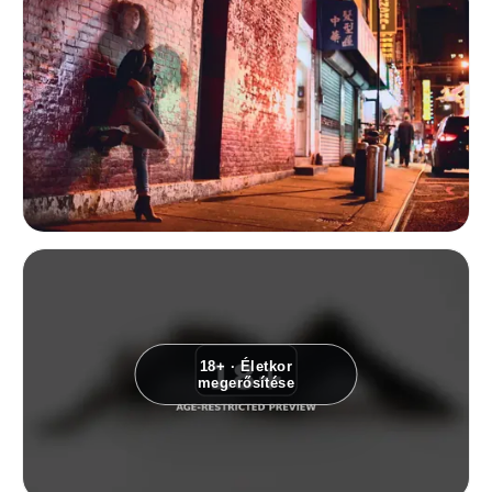
Éjszakai utcai portré egy nőről, aki vörös fénnyel megvilágított téglaf
18+ · Életkor
megerősítése