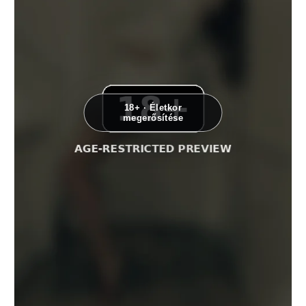
18+ · Életkor
megerősítése