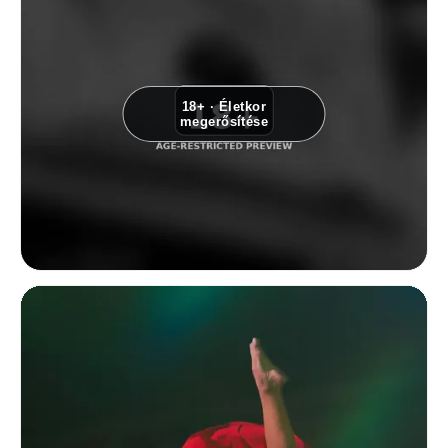
18+ · Életkor
megerősítése
Fekete-fehér intim dokumentarista részlet egy mintás ágyneműn pihen