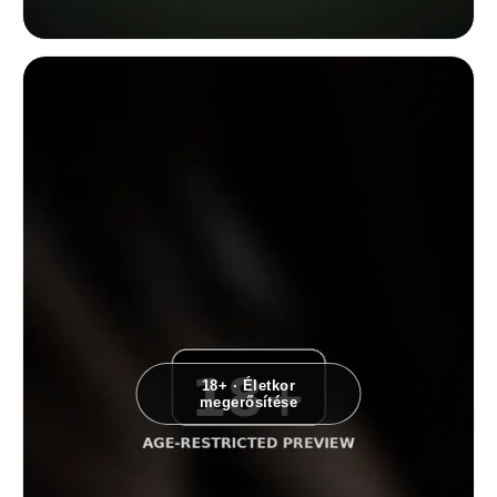
Játékos divatfotó fürdőkádban, ahol egy nő magassarkús lábai a csempé
18+ · Életkor
megerősítése