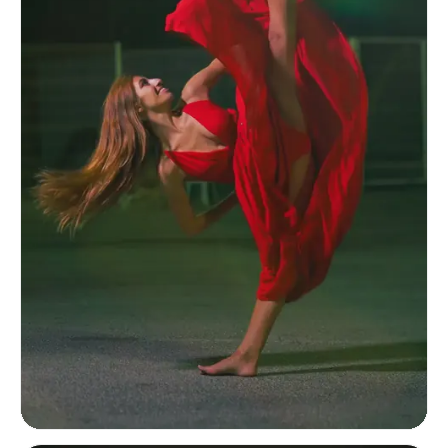
Performanszportré egy táncosról, aki lebegő vörös anyagban magas lábeme