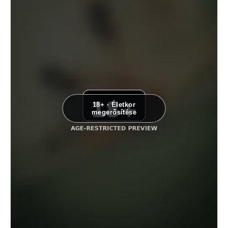
18+ · Életkor
megerősítése