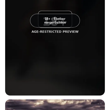
18+ · Életkor
megerősítése
Low-key ülő akt tanulmány egy nőről, aki magassarkúban hátradől egy sz