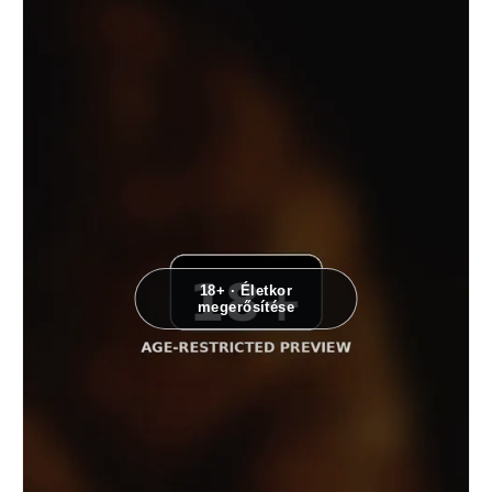
18+ · Életkor
megerősítése