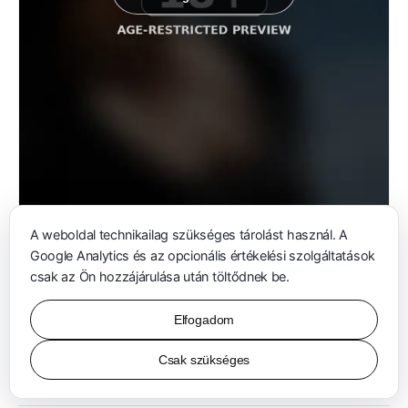
A weboldal technikailag szükséges tárolást használ. A
Google Analytics és az opcionális értékelési szolgáltatások
Szabadtéri portré egy fekete ruhát viselő, bekötött szemű nőről kék ég elő
csak az Ön hozzájárulása után töltődnek be.
Elfogadom
BŐVÍTETT MŰVÉSZETI ARCHÍVUM
+
Csak szükséges
Városi, építészeti és utazási tanulmányok