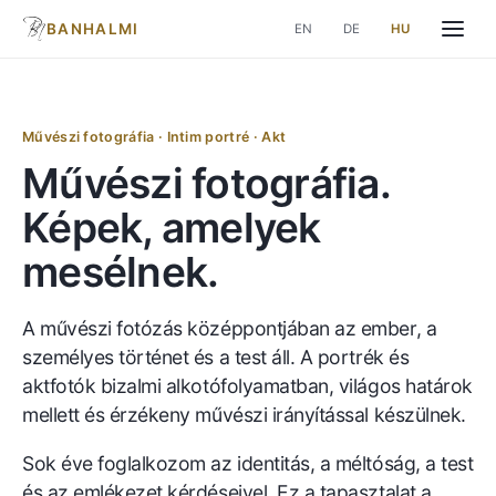
BANHALMI
EN
DE
HU
Művészi fotográfia · Intim portré · Akt
Művészi fotográfia.
Képek, amelyek
mesélnek.
A művészi fotózás középpontjában az ember, a
személyes történet és a test áll. A portrék és
aktfotók bizalmi alkotófolyamatban, világos határok
mellett és érzékeny művészi irányítással készülnek.
Sok éve foglalkozom az identitás, a méltóság, a test
és az emlékezet kérdéseivel. Ez a tapasztalat a