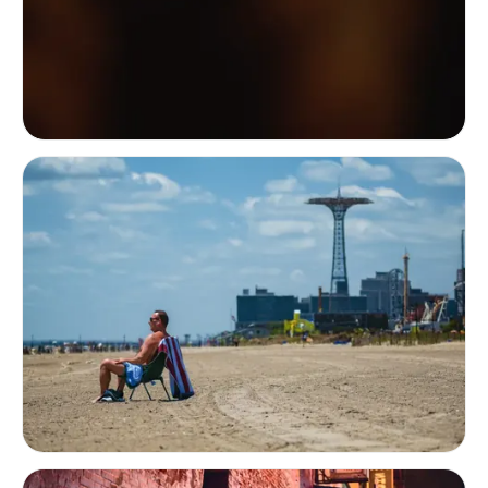
Low-key közeli testtanulmány, amelyen virágos árnyékminták mozognak a 
Magányos alak ül egy széles tengerparton, távolban a Coney Island Parac