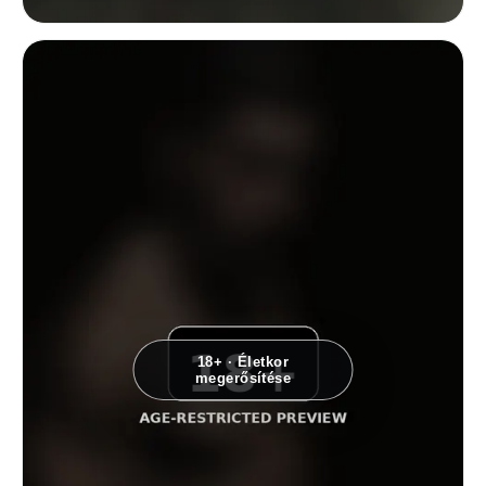
Divatportré egy fehér inget és magassarkút viselő nőről, aki ívelt pózt v
18+ · Életkor
megerősítése