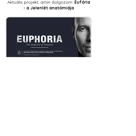
Aktuális projekt, amin dolgozom:
Eufória
- a Jelenlét anatómiája
• Témakörök •
# A Nő világa könyv történetei
# Portfólió fotózás beszámolók
# Szakmai blogok / cikkek
# NoFilter | emberi történetek
# Művészi Aktfotózás beszámolók
# Portré / Headshot fotózás beszámolók