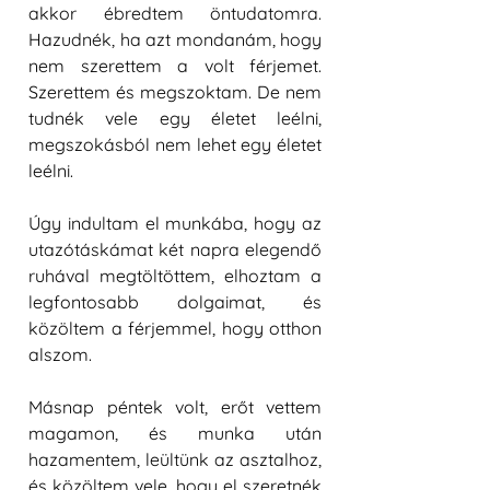
akkor ébredtem öntudatomra. 
Hazudnék, ha azt mondanám, hogy 
nem szerettem a volt férjemet. 
Szerettem és megszoktam. De nem 
tudnék vele egy életet leélni, 
megszokásból nem lehet egy életet 
leélni.
Úgy indultam el munkába, hogy az 
utazótáskámat két napra elegendő 
ruhával megtöltöttem, elhoztam a 
legfontosabb dolgaimat, és 
közöltem a férjemmel, hogy otthon 
alszom.
Másnap péntek volt, erőt vettem 
magamon, és munka után 
hazamentem, leültünk az asztalhoz, 
és közöltem vele, hogy el szeretnék 