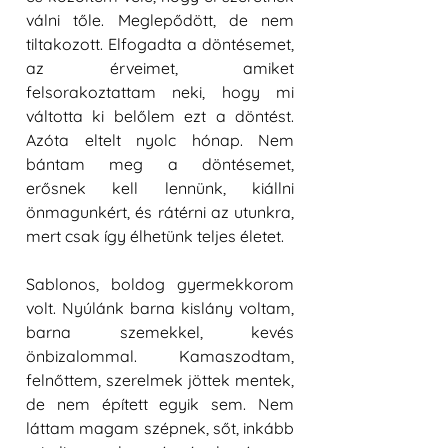
válni tőle. Meglepődött, de nem 
tiltakozott. Elfogadta a döntésemet, 
az érveimet, amiket 
felsorakoztattam neki, hogy mi 
váltotta ki belőlem ezt a döntést. 
Azóta eltelt nyolc hónap. Nem 
bántam meg a döntésemet, 
erősnek kell lennünk, kiállni 
önmagunkért, és rátérni az utunkra, 
mert csak így élhetünk teljes életet.
Sablonos, boldog gyermekkorom 
volt. Nyúlánk barna kislány voltam, 
barna szemekkel, kevés 
önbizalommal. Kamaszodtam, 
felnőttem, szerelmek jöttek mentek, 
de nem épített egyik sem. Nem 
láttam magam szépnek, sőt, inkább 