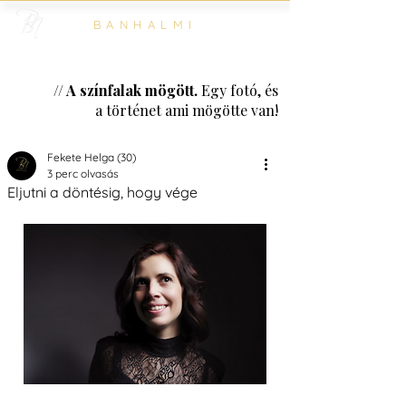
BANHALMI
// A színfalak mögött.
Egy fotó, és
a történet ami mögötte van!
Fekete Helga (30)
3 perc olvasás
Eljutni a döntésig, hogy vége