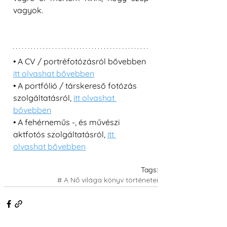
vagyok.
• A CV / portréfotózásról bővebben 
itt olvashat bővebben
• A portfólió / társkereső fotózás 
szolgáltatásról, 
itt olvashat 
bővebben
• A fehérneműs -, és művészi 
aktfotós szolgáltatásról, 
itt 
olvashat bővebben
Tags:
# A Nő világa könyv történetei