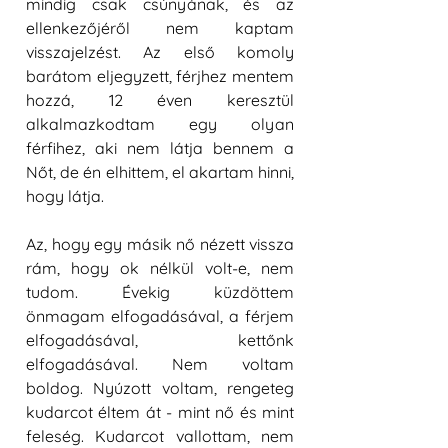
mindig csak csúnyának, és az 
ellenkezőjéről nem kaptam 
visszajelzést. Az első komoly 
barátom eljegyzett, férjhez mentem 
hozzá, 12 éven keresztül 
alkalmazkodtam egy olyan 
férfihez, aki nem látja bennem a 
Nőt, de én elhittem, el akartam hinni, 
hogy látja.
Az, hogy egy másik nő nézett vissza 
rám, hogy ok nélkül volt-e, nem 
tudom. Évekig küzdöttem 
önmagam elfogadásával, a férjem 
elfogadásával, kettőnk 
elfogadásával. Nem voltam 
boldog. Nyúzott voltam, rengeteg 
kudarcot éltem át - mint nő és mint 
feleség. Kudarcot vallottam, nem 