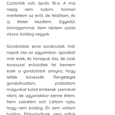
Csütörtök volt, április 18-a. A mai 
napig nem tudom, honnan 
merítettem az erőt, de felálltam, és 
új életet kezdtem. Egyedül, 
önmagammal. Nem néztem azóta 
vissza, boldog vagyok.
Gondolatok ezrei sorakoztak már 
napok óta az agyamban. Igazából 
már évek, és hónapok óta, de csak 
tavasszal erősödtek fel bennem 
ezek a gondolatok annyira, hogy 
tettek kövessék. Rengeteget 
gondolkodtam, próbáltam 
magunkat külső emberek szemével 
nézni, de ugyanakkor benne éltem. 
Nem szerelem volt. Láttam rajta, 
hogy nem boldog. Én sem voltam 
boldog. Eltávolodtunk, nem adtuk 