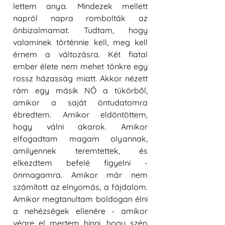
lettem anya. Mindezek mellett 
napról napra rombolták az 
önbizalmamat. Tudtam, hogy 
valaminek történnie kell, meg kell 
érnem a változásra. Két fiatal 
ember élete nem mehet tönkre egy 
rossz házasság miatt. Akkor nézett 
rám egy másik NŐ a tükörből, 
amikor a saját öntudatomra 
ébredtem. Amikor eldöntöttem, 
hogy válni akarok. Amikor 
elfogadtam magam olyannak, 
amilyennek teremtettek, és 
elkezdtem befelé figyelni - 
önmagamra. Amikor már nem 
számított az elnyomás, a fájdalom. 
Amikor megtanultam boldogan élni 
a nehézségek ellenére - amikor 
végre el mertem hinni, hogy szép 