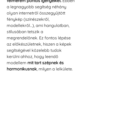
felmérem pontos igényeiket.
 Ebben 
a legnagyobb segítség néhány 
olyan internetről összegyűjtött 
fénykép (színészekről, 
modellekről…), ami hangulatban, 
stílusában tetszik a 
megrendelőnek. Ez fontos lépése 
az előkészületnek, hiszen a képek 
segítségével közelebb tudok 
kerülni ahhoz, hogy leendő 
modellem 
mit tart szépnek és 
harmonikusnak
, milyen a lelkülete.