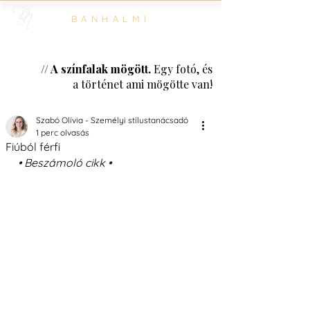
BANHALMI
// A színfalak mögött.
Egy fotó, és
a történet ami mögötte van!
Szabó Olívia - Személyi stílustanácsadó
1 perc olvasás
Fiúból férfi
• Beszámoló cikk •