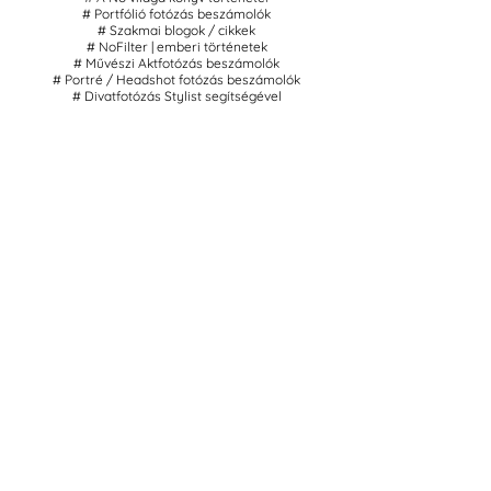
# Portfólió fotózás beszámolók
# Szakmai blogok / cikkek
# NoFilter | emberi történetek
# Művészi Aktfotózás beszámolók
# Portré / Headshot fotózás beszámolók
# Divatfotózás Stylist segítségével