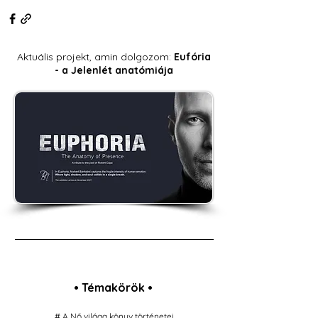
Aktuális projekt, amin dolgozom:
Eufória
- a Jelenlét anatómiája
• Témakörök •
# A Nő világa könyv történetei